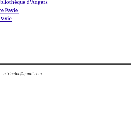
bliothèque d’Angers
re Pavie
 Pavie
t - g.trigalot@gmail.com