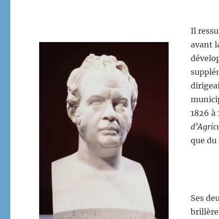
Il ress
avant 
dévelop
supplém
dirigea
munici
1826 à 
d’Agric
que du
Ses deu
brillèr