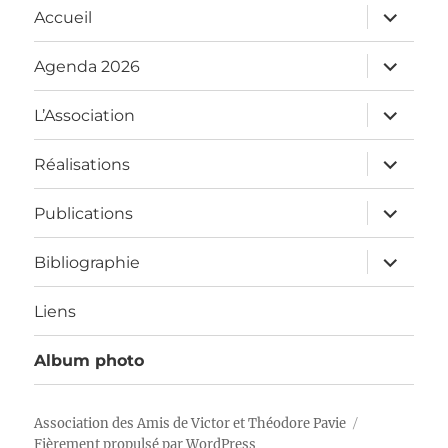
ouvrir
Accueil
le
sous-
menu
ouvrir
Agenda 2026
le
sous-
menu
ouvrir
L’Association
le
sous-
menu
ouvrir
Réalisations
le
sous-
menu
ouvrir
Publications
le
sous-
menu
ouvrir
Bibliographie
le
sous-
menu
Liens
Album photo
Association des Amis de Victor et Théodore Pavie
Fièrement propulsé par WordPress