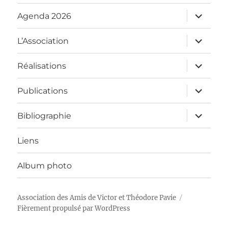
sous-
menu
ouvrir
Agenda 2026
le
sous-
menu
ouvrir
L’Association
le
sous-
menu
ouvrir
Réalisations
le
sous-
menu
ouvrir
Publications
le
sous-
menu
ouvrir
Bibliographie
le
sous-
menu
Liens
Album photo
Association des Amis de Victor et Théodore Pavie
Fièrement propulsé par WordPress