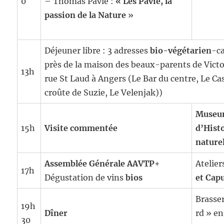
0
– Thomas Pavie :
« Les Pavie, la
passion de la Nature
»
Déjeuner libre : 3 adresses
bio-végétarien
-c
près de la maison des beaux-parents de Victo
13h
rue St Laud à Angers (Le Bar du centre, Le Ca
croûte de Suzie, Le Velenjak))
Muse
15h
Visite commentée
d’Hist
nature
Assemblée Générale AAVTP
+
Atelier
17h
Dégustation de vins
bios
et Cap
Brasse
19h
Dîner
rd
» en
30