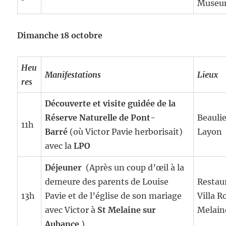
Muse
Dimanche 18 octobre
Heu
Manifestations
Lieux
res
Découverte et visite guidée de la
Réserve Naturelle de Pont-
Beauli
11h
Barré
(où Victor Pavie herborisait)
Layon
avec la
LPO
Déjeuner
(Après un coup d’œil à la
demeure des parents de Louise
Restau
13h
Pavie et de l’église de son mariage
Villa 
avec Victor à
St Melaine sur
Melain
Aubance
)