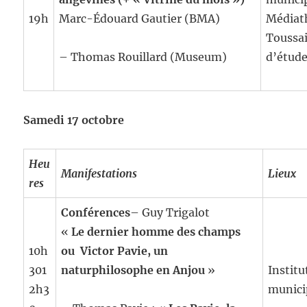
19h
Marc-Édouard Gautier (BMA)
Médiat
Toussai
– Thomas Rouillard (Museum)
d’étude
Samedi 17 octobre
Heu
Manifestations
Lieux
res
Conférences
– Guy Trigalot
«
Le
dernier homme des champs
10h
ou
Victor Pavie, un
301
naturphilosophe en Anjou
»
Institu
2h3
munici