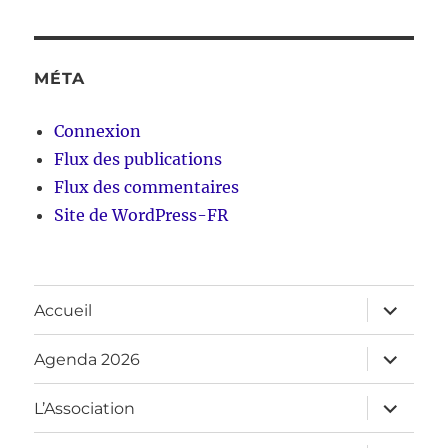
MÉTA
Connexion
Flux des publications
Flux des commentaires
Site de WordPress-FR
ouvrir
Accueil
le
sous-
menu
ouvrir
Agenda 2026
le
sous-
menu
ouvrir
L’Association
le
sous-