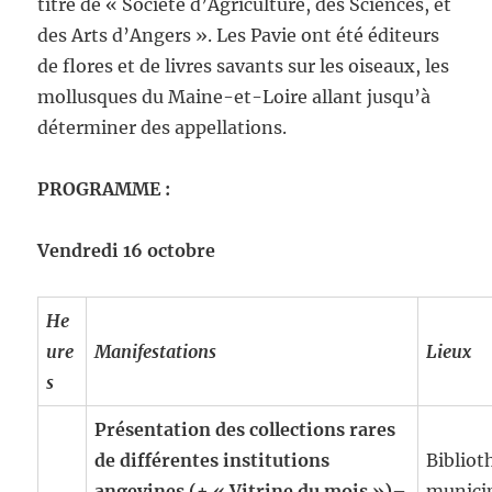
titre de « Société d’Agriculture, des Sciences, et
des Arts d’Angers ». Les Pavie ont été éditeurs
de flores et de livres savants sur les oiseaux, les
mollusques du Maine-et-Loire allant jusqu’à
déterminer des appellations.
PROGRAMME :
Vendredi 16 octobre
He
ure
Manifestations
Lieux
s
Présentation des collections rares
de différentes institutions
Bibliot
angevines (+ « Vitrine du mois »)
–
munici