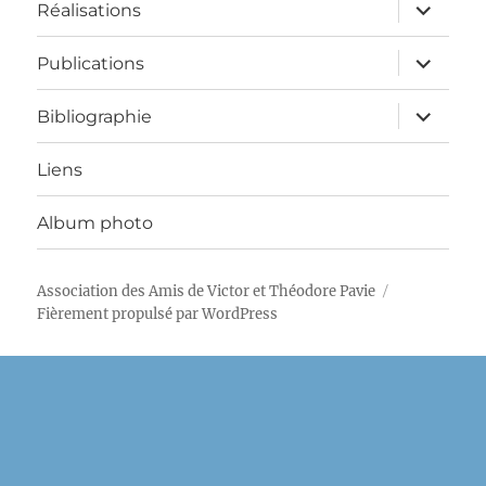
menu
ouvrir
Réalisations
le
sous-
menu
ouvrir
Publications
le
sous-
menu
ouvrir
Bibliographie
le
sous-
menu
Liens
Album photo
Association des Amis de Victor et Théodore Pavie
Fièrement propulsé par WordPress