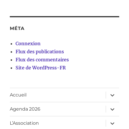
MÉTA
Connexion
Flux des publications
Flux des commentaires
Site de WordPress-FR
ouvrir
Accueil
le
sous-
menu
ouvrir
Agenda 2026
le
sous-
menu
ouvrir
L’Association
le